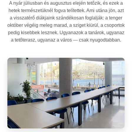
A nyár júliusban és augusztus elején tetőzik, és ezek a
hetek természetüknél fogva telítettek. Ami utána jön, azt
a visszatérő diákjaink szándékosan foglalják: a tenger
október végéig meleg marad, a sziget kiürül, a csoportok
pedig kisebbek lesznek. Ugyanazok a tanárok, ugyanaz
a tetőterasz, ugyanaz a város — csak nyugodtabban.