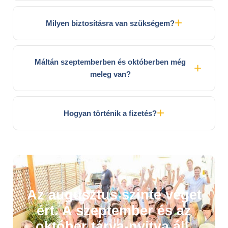
Milyen biztosításra van szükségem?
Máltán szeptemberben és októberben még
meleg van?
Hogyan történik a fizetés?
Az augusztus szinte véget
ért. A szeptember és az
október tárva-nyitva áll.