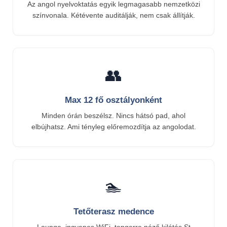
Az angol nyelvoktatás egyik legmagasabb nemzetközi
színvonala. Kétévente auditálják, nem csak állítják.
👥
Max 12 fő osztályonként
Minden órán beszélsz. Nincs hátsó pad, ahol
elbújhatsz. Ami tényleg előremozdítja az angolodat.
🏊
Tetőterasz medence
Lounge, ingyenes WiFi, tengerre néző kilátás St