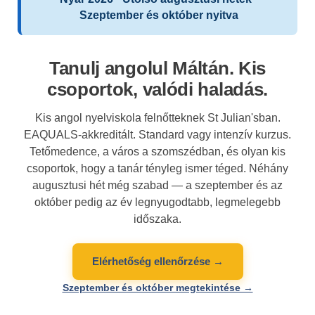
Szeptember és október nyitva
Tanulj angolul Máltán. Kis
csoportok, valódi haladás.
Kis angol nyelviskola felnőtteknek St Julian'sban.
EAQUALS-akkreditált. Standard vagy intenzív kurzus.
Tetőmedence, a város a szomszédban, és olyan kis
csoportok, hogy a tanár tényleg ismer téged. Néhány
augusztusi hét még szabad — a szeptember és az
október pedig az év legnyugodtabb, legmelegebb
időszaka.
Elérhetőség ellenőrzése →
Szeptember és október megtekintése →