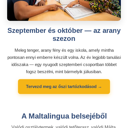
Szeptember és október — az arany
szezon
Meleg tenger, arany fény és egy iskola, amely mintha
pontosan ennyi emberre készült volna. Az év legjobb tanulási
időszaka — egy nyugodt szeptemberi csoportban többet
fogsz beszélni, mint bármelyik júliusiban.
Tervezd meg az őszi tartózkodásod →
A Maltalingua belsejéből
Valódi osztálytermek, valódi tetőterasz, valódi Málta.