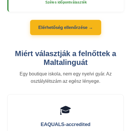
Széles időpontválaszték
Elérhetőség ellenőrzése →
Miért választják a felnőttek a
Maltalinguát
Egy boutique iskola, nem egy nyelvi gyár. Az
osztálylétszám az egész lényege.
🎓
EAQUALS-accredited