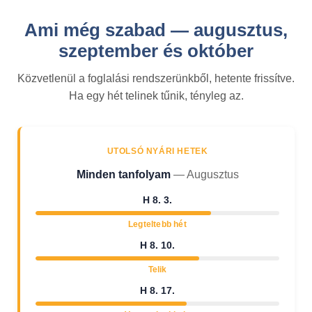
Ami még szabad — augusztus,
szeptember és október
Közvetlenül a foglalási rendszerünkből, hetente frissítve.
Ha egy hét telinek tűnik, tényleg az.
UTOLSÓ NYÁRI HETEK
Minden tanfolyam
— Augusztus
H 8. 3.
Legteltebb hét
H 8. 10.
Telik
H 8. 17.