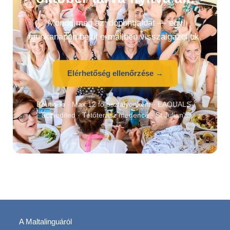
Mondd meg az időpontjaidat — egy
munkanapon belül e-mailben visszaigazoljuk.
Elérhetőség ellenőrzése →
Boutique · Max 12 fő osztályonként · EAQUALS-
accredited · Tetőterasz medence · St Julian's
A Maltalinguáról