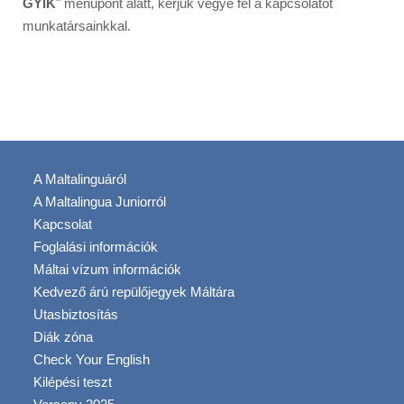
GYIK
" menüpont alatt, kérjük vegye fel a kapcsolatot
munkatársainkkal.
A Maltalinguáról
A Maltalingua Juniorról
Kapcsolat
Foglalási információk
Máltai vízum információk
Kedvező árú repülőjegyek Máltára
Utasbiztosítás
Diák zóna
Check Your English
Kilépési teszt