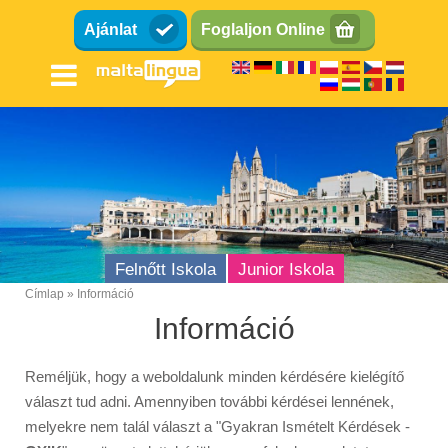
Ugrás
Ajánlat
Foglaljon Online
a
tartalomra
Felnőtt Iskola
Junior Iskola
Címlap
Információ
Breadcrumb
Információ
Reméljük, hogy a weboldalunk minden kérdésére kielégítő
választ tud adni. Amennyiben további kérdései lennének,
melyekre nem talál választ a "Gyakran Ismételt Kérdések -