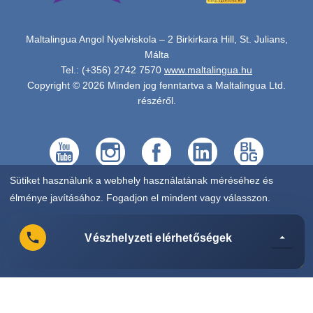
Maltalingua Angol Nyelviskola – 2 Birkirkara Hill, St. Julians,
Málta
Tel.: (+356) 2742 7570
www.maltalingua.hu
Copyright © 2026 Minden jog fenntartva a Maltalingua Ltd.
részéről.
Sütiket használunk a webhely használatának méréséhez és
élménye javításához. Fogadjon el mindent vagy válasszon.
Választás
ELUTASÍTÁS
Vészhelyzeti elérhetőségek
VÉSZH
ÖSSZES ELFOGADÁSA
ELÉR
MEGJE
MALTALINGUA RECEPCIÓ
(+356) 2742 7570
Hétfő–péntek 08:00–18:00