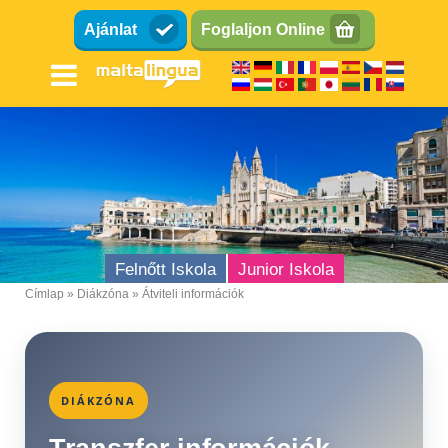
Ugrás
Ajánlat
Foglaljon Online
a
tartalomra
Felnőtt Iskola
Junior Iskola
Címlap
Diákzóna
Átviteli információk
Breadcrumb
DIÁKZÓNA