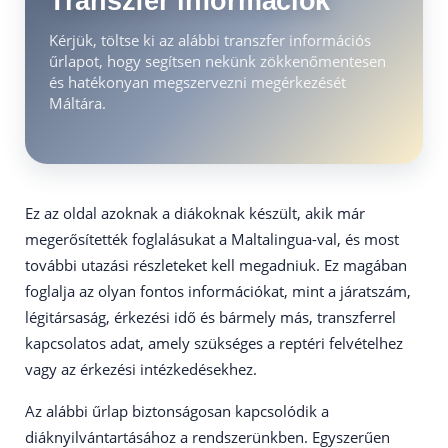
Transzfer információk
Kérjük, töltse ki az alábbi transzfer információs
űrlapot, hogy segítsen nekünk zökkenőmentesen
és hatékonyan megszervezni megérkezését
Máltára.
Ez az oldal azoknak a diákoknak készült, akik már
megerősítették foglalásukat a Maltalingua-val, és most
további utazási részleteket kell megadniuk. Ez magában
foglalja az olyan fontos információkat, mint a járatszám,
légitársaság, érkezési idő és bármely más, transzferrel
kapcsolatos adat, amely szükséges a reptéri felvételhez
vagy az érkezési intézkedésekhez.
Az alábbi űrlap biztonságosan kapcsolódik a
diáknyilvántartásához a rendszerünkben. Egyszerűen