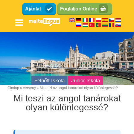
Ugrás
Ajánlat
Foglaljon Online
a
tartalomra
Felnőtt Iskola
Junior Iskola
Címlap
verseny
Mi teszi az angol tanárokat olyan különlegessé?
Breadcrumb
Mi teszi az angol tanárokat
olyan különlegessé?