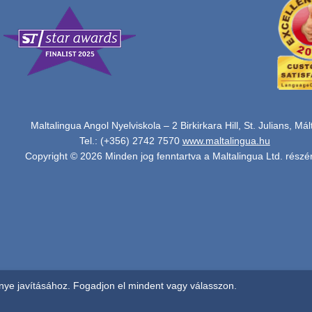
Maltalingua Angol Nyelviskola – 2 Birkirkara Hill, St. Julians, Mál
Tel.: (+356) 2742 7570
www.maltalingua.hu
Copyright © 2026 Minden jog fenntartva a Maltalingua Ltd. részér
ye javításához. Fogadjon el mindent vagy válasszon.