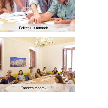
Felkészült tanárok
Érdekes tanórák