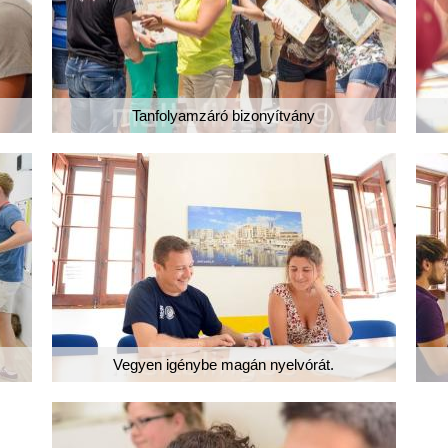
Tanfolyamzáró bizonyítvány
Vegyen igénybe magán nyelvórát.