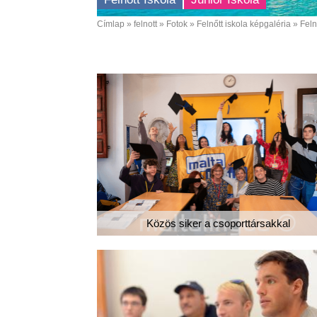
Címlap
felnott
Fotok
Felnőtt iskola képgaléria
Feln
Breadcrumb
Közös siker a csoporttársakkal