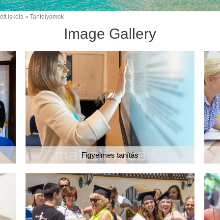
őtt iskola
Tanfolyamok
Image Gallery
Figyelmes tanítás