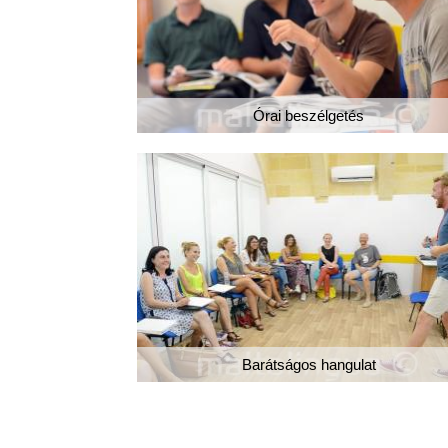
Órai beszélgetés
Barátságos hangulat