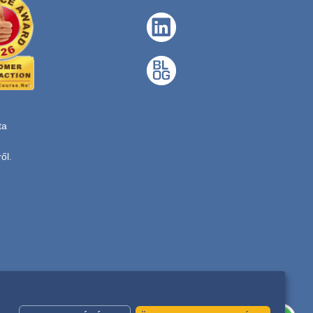
ta
ől.