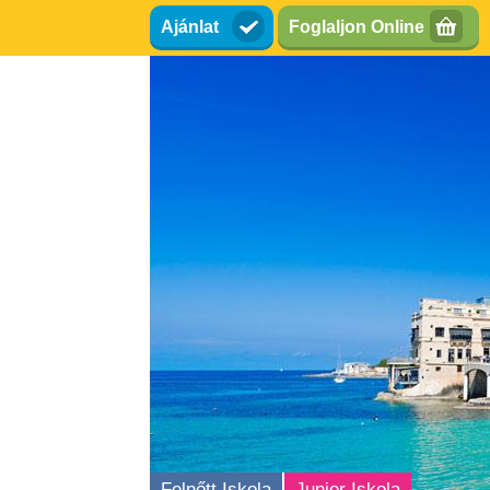
Ugrás
Ajánlat
Foglaljon Online
a
tartalomra
Felnőtt Iskola
Junior Iskola