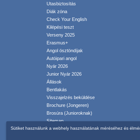
Utasbiztosítás
Diák zóna
Check Your English
Kilépési teszt
Verseny 2025
Erasmus+
Angol ösztöndíjak
Autóipari angol
Nyár 2026
Junior Nyár 2026
Állások
Bentlakás
Visszajelzés beküldése
Brochure (Jongeren)
Brosúra (Junioroknak)
Sitemap
Sütiket használunk a webhely használatának méréséhez és élmén
Általános Szerződési
Feltételek