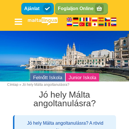
Ugrás
Ajánlat
Foglaljon Online
a
tartalomra
Felnőtt Iskola
Junior Iskola
Címlap
Jó hely Málta angoltanulásra?
Breadcrumb
Jó hely Málta
angoltanulásra?
Jó hely Málta angoltanulásra? A rövid