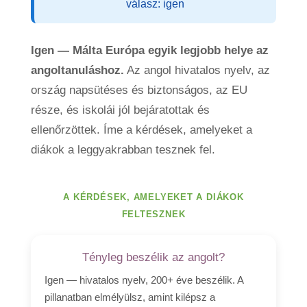
válasz: igen
Igen — Málta Európa egyik legjobb helye az
angoltanuláshoz.
Az angol hivatalos nyelv, az
ország napsütéses és biztonságos, az EU
része, és iskolái jól bejáratottak és
ellenőrzöttek. Íme a kérdések, amelyeket a
diákok a leggyakrabban tesznek fel.
A KÉRDÉSEK, AMELYEKET A DIÁKOK
FELTESZNEK
Tényleg beszélik az angolt?
Igen — hivatalos nyelv, 200+ éve beszélik. A
pillanatban elmélyülsz, amint kilépsz a