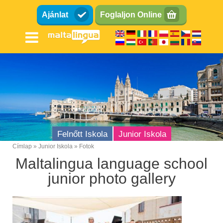
Ugrás
Ajánlat
Foglaljon Online
a
tartalomra
Felnőtt Iskola
Junior Iskola
Címlap
Junior Iskola
Fotok
Breadcrumb
Maltalingua language school
Tinik (13-17)
junior photo gallery
Gyerekek (8-12)
Családi
Nyári iskola