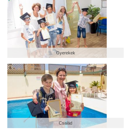
Repülési társ
Fotok
Quote
Videók
Gyerekek
Család