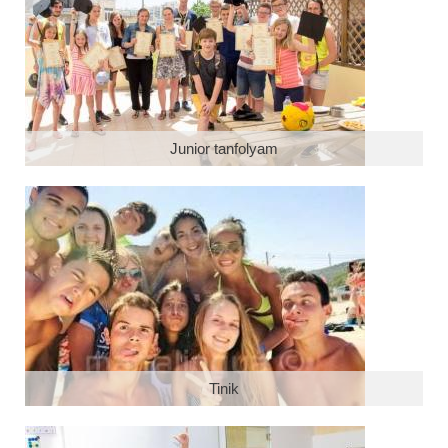
Tanfolyamok
Tanterv
Szállás
Superior rezidencia
Junior tanfolyam
Diákszálló
Szállás befogadócsaládnál
Szabadidő
Csoportvezetők
Árak és időpontok
Csomagok
Tinik
Nyári tábor