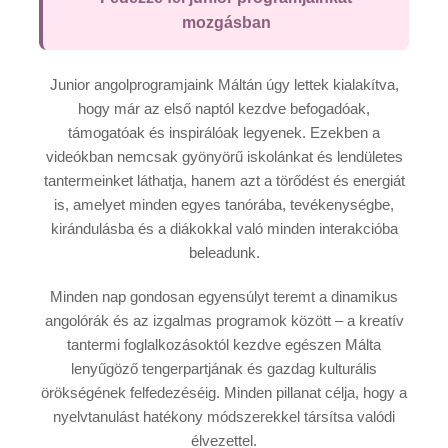
Nyári iskola
mozgásban
Tanfolyamok
Tanterv
Junior angolprogramjaink Máltán úgy lettek kialakítva,
hogy már az első naptól kezdve befogadóak,
Szállás
támogatóak és inspirálóak legyenek. Ezekben a
videókban nemcsak gyönyörű iskolánkat és lendületes
Superior rezidencia
tantermeinket láthatja, hanem azt a törődést és energiát
Diákszálló
is, amelyet minden egyes tanórába, tevékenységbe,
Szállás befogadócsaládnál
kirándulásba és a diákokkal való minden interakcióba
beleadunk.
Szabadidő
Minden nap gondosan egyensúlyt teremt a dinamikus
Csoportvezetők
angolórák és az izgalmas programok között – a kreatív
tantermi foglalkozásoktól kezdve egészen Málta
Árak és időpontok
lenyűgöző tengerpartjának és gazdag kulturális
Csomagok
örökségének felfedezéséig. Minden pillanat célja, hogy a
nyelvtanulást hatékony módszerekkel társítsa valódi
Nyári tábor
élvezettel.