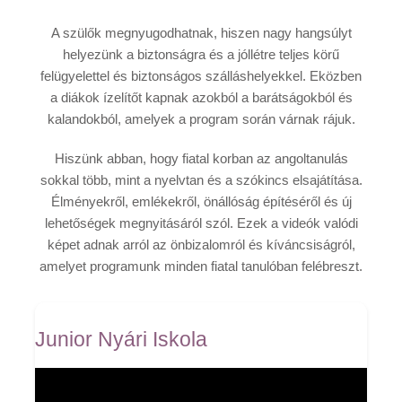
Repülési társ
A szülők megnyugodhatnak, hiszen nagy hangsúlyt
helyezünk a biztonságra és a jóllétre teljes körű
Fotok
felügyelettel és biztonságos szálláshelyekkel. Eközben
Quote
a diákok ízelítőt kapnak azokból a barátságokból és
kalandokból, amelyek a program során várnak rájuk.
Videók
Hiszünk abban, hogy fiatal korban az angoltanulás
sokkal több, mint a nyelvtan és a szókincs elsajátítása.
Élményekről, emlékekről, önállóság építéséről és új
lehetőségek megnyitásáról szól. Ezek a videók valódi
képet adnak arról az önbizalomról és kíváncsiságról,
amelyet programunk minden fiatal tanulóban felébreszt.
Junior Nyári Iskola