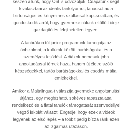
készen állunk, hogy Önt is üdvözöljük. Csapatunk segít
kiválasztani az ideális tanfolyamot, tanácsot ad a
biztonságos és kényelmes szállással kapcsolatban, és
gondoskodik arról, hogy gyermeke nálunk eltöltött ideje
gazdagító és felejthetetlen legyen.
A tanórákon túl junior programunk támogatja az
önbizalmat, a kultúrák közötti barátságokat és a
személyes fejlődést. A diákok nemcsak jobb
angoltudással térnek haza, hanem új életre szóló
készségekkel, tartós barátságokkal és csodás máltai
emlékekkel.
Amikor a Maltalingua-t választja gyermeke angoltanulási
útjához, egy megbízható, sokéves tapasztalattal
rendelkező és a fiatal tanulók támogatását szenvedéllyel
végző iskolát választ. Engedje, hogy ezek a videók
legyenek az első lépés – a többit pedig bízza ránk ezen
az izgalmas utazáson.