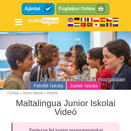
Ugrás
Ajánlat
Foglaljon Online
a
tartalomra
Junior angol nyelviskola mozgásban
Felnőtt Iskola
Junior Iskola
Címlap
Junior Iskola
Videók
Breadcrumb
Maltalingua Junior Iskolai
Tinik (13-17)
Videó
Gyerekek (8-12)
Családi
Fedezze fel junior programjainkat