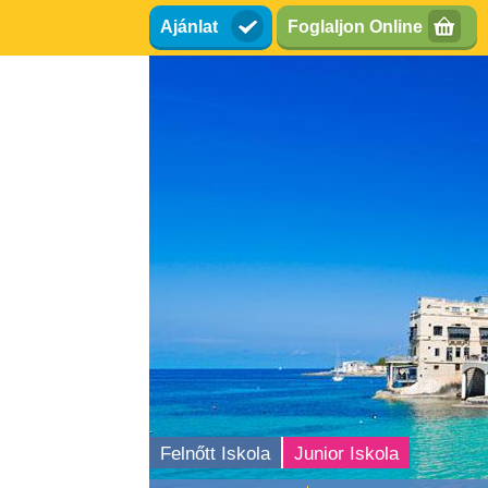
Ugrás
Ajánlat
Foglaljon Online
a
tartalomra
Felnőtt Iskola
Junior Iskola