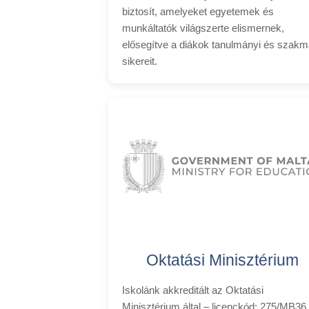
biztosít, amelyeket egyetemek és
munkáltatók világszerte elismernek,
elősegítve a diákok tanulmányi és szakm
sikereit.
Oktatási Minisztérium
Iskolánk akkreditált az Oktatási
Minisztérium által – licenckód: 275/MB36 