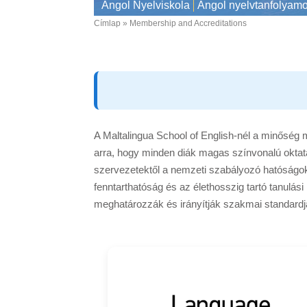
Angol Nyelviskola
Angol nyelvtanfolyam
Címlap
Membership and Accreditations
Breadcrumb
A Maltalingua School of English-nél a minőség
arra, hogy minden diák magas színvonalú oktat
szervezetektől a nemzeti szabályozó hatóságoki
fenntarthatóság és az élethosszig tartó tanulá
meghatározzák és irányítják szakmai standardj