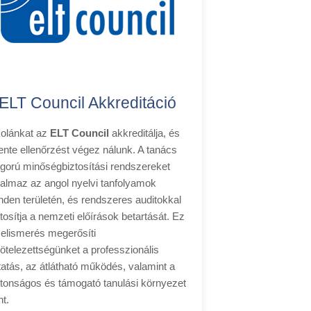
ELT Council Akkreditáció
kolánkat az
ELT Council
akkreditálja, és
ente ellenőrzést végez nálunk. A tanács
igorú minőségbiztosítási rendszereket
kalmaz az angol nyelvi tanfolyamok
nden területén, és rendszeres auditokkal
tosítja a nemzeti előírások betartását. Ez
 elismerés megerősíti
kötelezettségünket a professzionális
tatás, az átlátható működés, valamint a
ztonságos és támogató tanulási környezet
nt.