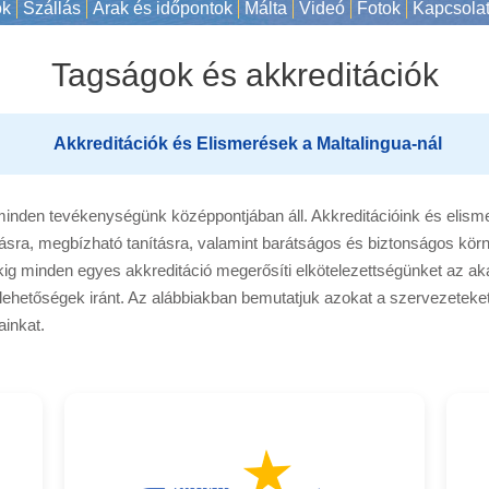
ok
Szállás
Árak és időpontok
Málta
Videó
Fotok
Kapcsola
Tagságok és akkreditációk
Akkreditációk és Elismerések a Maltalingua-nál
 minden tevékenységünk középpontjában áll. Akkreditációink és elis
ásra, megbízható tanításra, valamint barátságos és biztonságos kör
g minden egyes akkreditáció megerősíti elkötelezettségünket az akad
si lehetőségek iránt. Az alábbiakban bemutatjuk azokat a szervezet
ainkat.