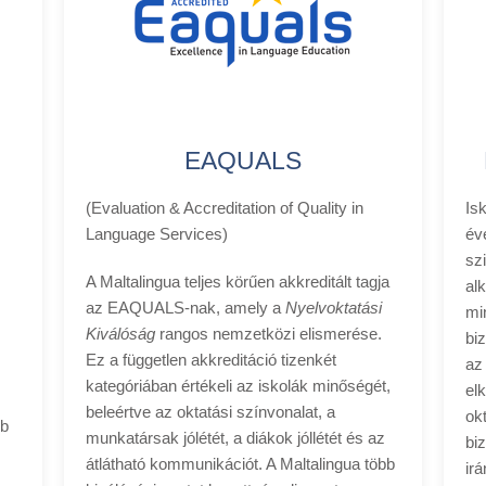
EAQUALS
(Evaluation & Accreditation of Quality in
Is
Language Services)
év
sz
A Maltalingua teljes körűen akkreditált tagja
al
az EAQUALS-nak, amely a
Nyelvoktatási
mi
Kiválóság
rangos nemzetközi elismerése.
biz
Ez a független akkreditáció tizenkét
az
kategóriában értékeli az iskolák minőségét,
el
beleértve az oktatási színvonalat, a
ok
bb
munkatársak jólétét, a diákok jóllétét és az
bi
átlátható kommunikációt. A Maltalingua több
irá