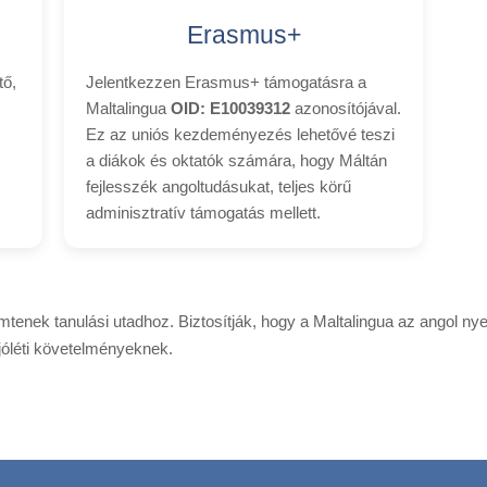
Erasmus+
tő,
Jelentkezzen Erasmus+ támogatásra a
Maltalingua
OID: E10039312
azonosítójával.
Ez az uniós kezdeményezés lehetővé teszi
a diákok és oktatók számára, hogy Máltán
fejlesszék angoltudásukat, teljes körű
adminisztratív támogatás mellett.
emtenek tanulási utadhoz. Biztosítják, hogy a Maltalingua az angol n
jóléti követelményeknek.