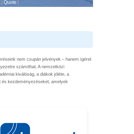
t
Quote
meréseink nem csupán jelvények – hanem ígéret
nyezetre számíthat. A nemzetközi
émiai kiválóság, a diákok jóléte, a
eket és kezdeményezéseket, amelyek