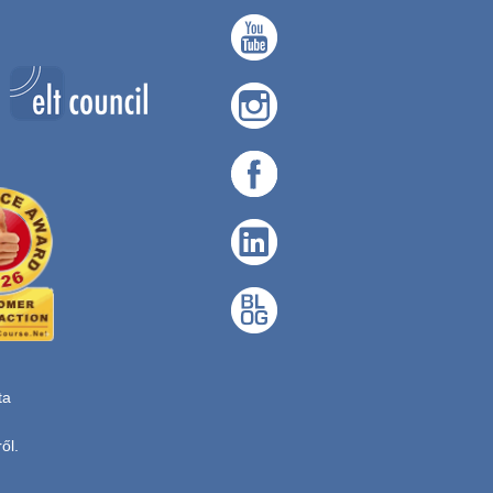
ta
ől.