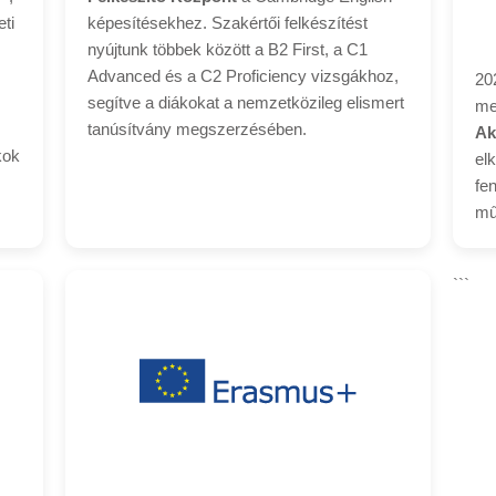
ti
képesítésekhez. Szakértői felkészítést
nyújtunk többek között a B2 First, a C1
Advanced és a C2 Proficiency vizsgákhoz,
20
segítve a diákokat a nemzetközileg elismert
me
tanúsítvány megszerzésében.
Ak
kok
el
fe
mű
```