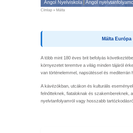
Angol Nyelviskola
Angol nyelvtanfolyam
Címlap
Málta
Breadcrumb
Málta Európa 
A több mint 180 éves brit befolyás következtében
környezetet teremtve a világ minden tájáról ér
van történelemmel, napsütéssel és mediterrán h
A kávézókban, utcákon és kulturális események
felnőtteknek, fiataloknak és szakembereknek, a
nyelvtanfolyamról vagy hosszabb tartózkodásról,