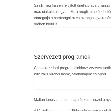
Szállj meg frissen felújított önellátó apartmanja
más diákokkal együtt. Ez a megfizethető lehet
támogatja a barátságokat és az angol gyakorlás
órákon kívül is.
Szervezett programok
Csatlakozz heti programjainkhoz: vezetett túrák
kulturális kirándulások, strandnapok és sport.
Máltán tanulva minden nap részese leszel a ny
A Maltalingua segít a fejlődésedben már az első