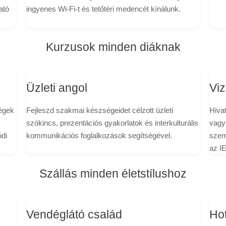
ató
ingyenes Wi-Fi-t és tetőtéri medencét kínálunk.
Kurzusok minden diáknak
Üzleti angol
Viz
égek
Fejleszd szakmai készségeidet célzott üzleti
Hiva
szókincs, prezentációs gyakorlatok és interkulturális
vagyu
ódi
kommunikációs foglalkozások segítségével.
szem
az I
Szállás minden életstílushoz
Vendéglátó család
Hot