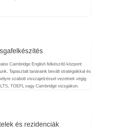
sgafelkészítés
talos Cambridge English felkészítő központ
nk. Tapasztalt tanáraink bevált stratégiákkal és
élyre szabott visszajelzéssel vezetnek végig
ELTS, TOEFL vagy Cambridge vizsgákon.
elek és rezidenciák