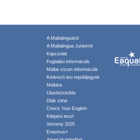
A Maltalinguáról
A Maltalingua Juniorról
Kapcsolat
Foglalási információk
Máltai vízum információk
Kedvező árú repülőjegyek
Máltára
Utasbiztosítás
Diák zóna
Check Your English
Kilépési teszt
Verseny 2025
Erasmus+
Angol ösztöndíjak