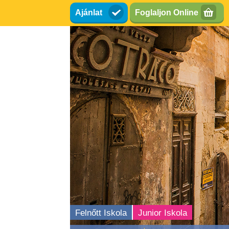
Ugrás
Ajánlat
Foglaljon Online
a
tartalomra
Felnőtt Iskola
Junior Iskola
 angolul Máltán