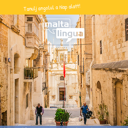
Tanulj angolul a Nap alatt!