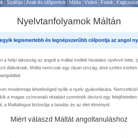
ok
Szállás
Árak és időpontok
Málta
Videó
Fotok
Kapcsola
Nyelvtanfolyamok Máltán
egyik legismertebb és legnépszerűbb célpontja az angol ny
 a helyi lakosság az angolt a máltai mellett hivatalos nyelvvé tette,
kező diákoknak. Málta nemcsak egy olyan ország, ahol széles körben
angulattal.
en mindennapi lehetőséged nyílik a nyelv gyakorlására. Nemzetközil
kik a magas színvonalú oktatást szeretnék ötvözni egy felejthetetle
 a Maltalingua biztosítja a tanulás és az élet élményét.
Miért válaszd Máltát angoltanuláshoz