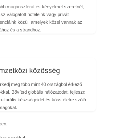
öbb magánszférát és kényelmet szeretnél,
sz válogatott hoteleink vagy privát
denciáink közül, amelyek közel vannak az
lához és a strandhoz.
mzetközi közösség
rkedj meg több mint 40 országból érkező
kkal. Bővítsd globális hálózatodat, fejleszd
kulturális készségeidet és köss életre szóló
tságokat.
ben.
 kurzusokkal.