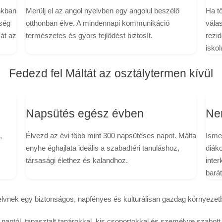
inkban
Merülj el az angol nyelvben egy angolul beszélő
Ha t
őség
otthonban élve. A mindennapi kommunikáció
válas
át az
természetes és gyors fejlődést biztosít.
rezi
isko
Fedezd fel Máltát az osztálytermen kívül
Napsütés egész évben
Ne
,
Élvezd az évi több mint 300 napsütéses napot. Málta
Isme
enyhe éghajlata ideális a szabadtéri tanuláshoz,
diáko
társasági élethez és kalandhoz.
inter
bará
elvnek egy biztonságos, napfényes és kulturálisan gazdag környezet
 naptól, tapasztalt tanárokkal, kis csoportokkal és személyre szabott