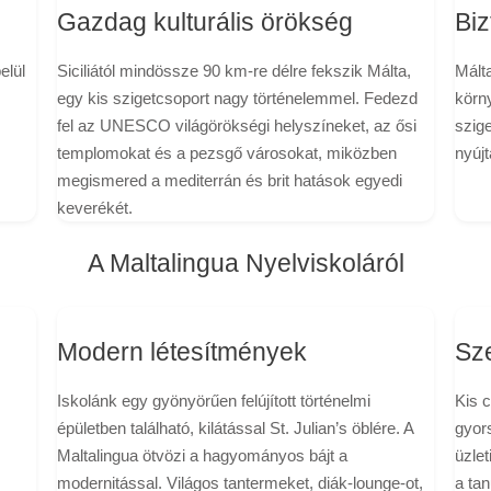
Gazdag kulturális örökség
Bi
elül
Siciliától mindössze 90 km-re délre fekszik Málta,
Málta
egy kis szigetcsoport nagy történelemmel. Fedezd
körny
fel az UNESCO világörökségi helyszíneket, az ősi
szige
templomokat és a pezsgő városokat, miközben
nyújt
megismered a mediterrán és brit hatások egyedi
keverékét.
A Maltalingua Nyelviskoláról
Modern létesítmények
Sze
Iskolánk egy gyönyörűen felújított történelmi
Kis c
épületben található, kilátással St. Julian’s öblére. A
gyors
Maltalingua ötvözi a hagyományos bájt a
üzlet
modernitással. Világos tantermeket, diák-lounge-ot,
a tan