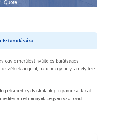
t
Quote
elv tanulására.
 így egy elmerülést nyújtó és barátságos
 beszélnek angolul, hanem egy hely, amely tele
eg elismert nyelviskolánk programokat kínál
n mediterrán élménnyel. Legyen szó rövid