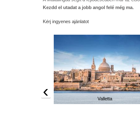
Kezdd el utadat a jobb angol felé még ma.
Kérj ingyenes ajánlatot
‹
Valletta
rökség