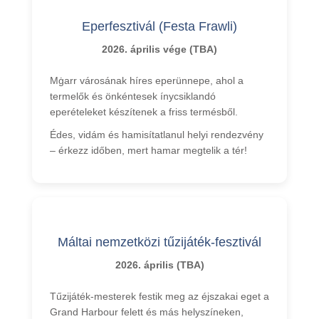
Eperfesztivál (Festa Frawli)
2026. április vége (TBA)
Mġarr városának híres eperünnepe, ahol a
termelők és önkéntesek ínycsiklandó
eperételeket készítenek a friss termésből.
Édes, vidám és hamisítatlanul helyi rendezvény
– érkezz időben, mert hamar megtelik a tér!
Máltai nemzetközi tűzijáték-fesztivál
2026. április (TBA)
Tűzijáték-mesterek festik meg az éjszakai eget a
Grand Harbour felett és más helyszíneken,