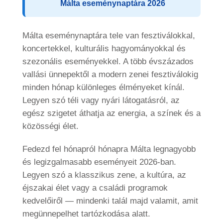
Málta eseménynaptára 2026
Nemzetiségi keverék
Szabadidő
Málta eseménynaptára tele van fesztiválokkal,
Tanárok
koncertekkel, kulturális hagyományokkal és
Angol nyelv tanítása
szezonális eseményekkel. A több évszázados
vallási ünnepektől a modern zenei fesztiválokig
A Maltalingua csapata
minden hónap különleges élményeket kínál.
Díjak
Legyen szó téli vagy nyári látogatásról, az
ST Star Awards
egész szigetet áthatja az energia, a színek és a
közösségi élet.
Akkreditációk
Feedback
Fedezd fel hónapról hónapra Málta legnagyobb
és legizgalmasabb eseményeit 2026-ban.
Erasmus+
Legyen szó a klasszikus zene, a kultúra, az
Angol nyelvtanfolyamok
éjszakai élet vagy a családi programok
kedvelőiről — mindenki talál majd valamit, amit
Szállás
megünnepelhet tartózkodása alatt.
Kényelmes iskolai apartmanok