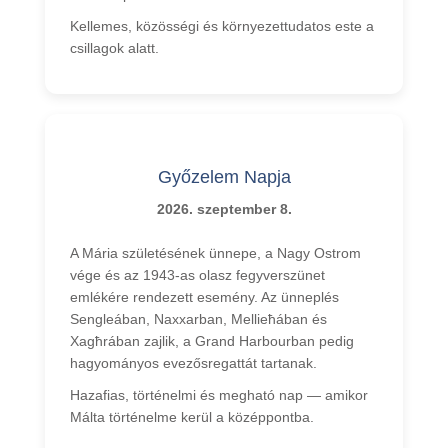
Kellemes, közösségi és környezettudatos este a
csillagok alatt.
Győzelem Napja
2026. szeptember 8.
A Mária születésének ünnepe, a Nagy Ostrom
vége és az 1943-as olasz fegyverszünet
emlékére rendezett esemény. Az ünneplés
Sengleában, Naxxarban, Mellieħában és
Xagħrában zajlik, a Grand Harbourban pedig
hagyományos evezősregattát tartanak.
Hazafias, történelmi és megható nap — amikor
Málta történelme kerül a középpontba.