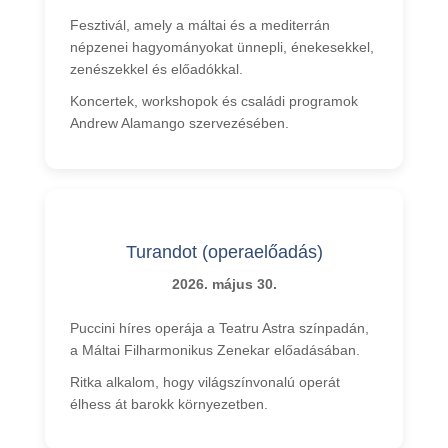
Fesztivál, amely a máltai és a mediterrán
népzenei hagyományokat ünnepli, énekesekkel,
zenészekkel és előadókkal.
Koncertek, workshopok és családi programok
Andrew Alamango szervezésében.
Turandot (operaelőadás)
2026. május 30.
Puccini híres operája a Teatru Astra színpadán,
a Máltai Filharmonikus Zenekar előadásában.
Ritka alkalom, hogy világszínvonalú operát
élhess át barokk környezetben.