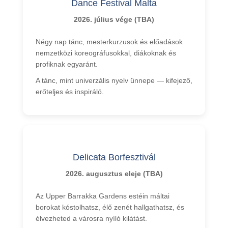
Dance Festival Malta
2026. július vége (TBA)
Négy nap tánc, mesterkurzusok és előadások
nemzetközi koreográfusokkal, diákoknak és
profiknak egyaránt.
A tánc, mint univerzális nyelv ünnepe — kifejező,
erőteljes és inspiráló.
Delicata Borfesztivál
2026. augusztus eleje (TBA)
Az Upper Barrakka Gardens estéin máltai
borokat kóstolhatsz, élő zenét hallgathatsz, és
élvezheted a városra nyíló kilátást.