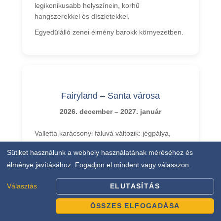
legikonikusabb helyszínein, korhű
hangszerekkel és díszletekkel.
Egyedülálló zenei élmény barokk környezetben.
Fairyland – Santa városa
2026. december – 2027. január
Valletta karácsonyi faluvá változik: jégpálya,
óriáskerék, ünnepi vásár és a Mikulás Háza
Sütiket használunk a webhely használatának méréséhez és
várja a látogatókat.
élménye javításához. Fogadjon el mindent vagy válasszon.
Helyi kézműves termékek, ünnepi finomságok
és varázslatos hangulat a téli szezonban.
Választás
ELUTASÍTÁS
ÖSSZES ELFOGADÁSA