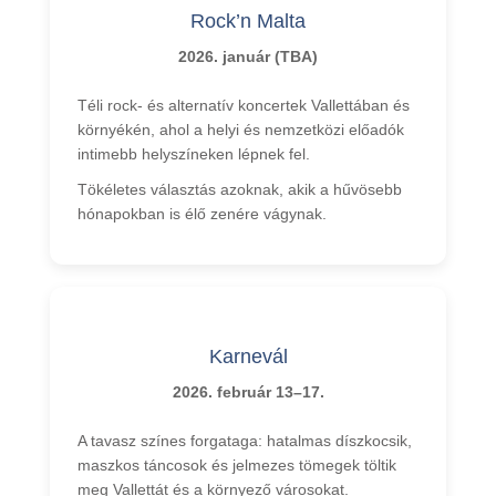
Események 2026
Rock’n Malta
Érkezés Máltára
2026. január (TBA)
Málta történelme
Téli rock- és alternatív koncertek Vallettában és
A máltai időjárás
környékén, ahol a helyi és nemzetközi előadók
Szabadidő
intimebb helyszíneken lépnek fel.
Tökéletes választás azoknak, akik a hűvösebb
Strand Lido
hónapokban is élő zenére vágynak.
Hajókirándulások
Tények Máltáról
Videó
Karnevál
Fotok
2026. február 13–17.
Kapcsolat
Quote
A tavasz színes forgataga: hatalmas díszkocsik,
maszkos táncosok és jelmezes tömegek töltik
meg Vallettát és a környező városokat.