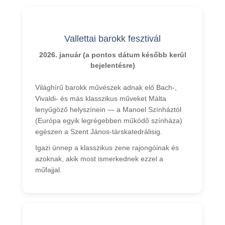
Vendéglátóhely
Maradjon egy tanárral
Vallettai barokk fesztivál
Szállodák
2026. január (a pontos dátum később kerül
Hilton Malta ***** Superior
bejelentésre)
Marriott *****
Világhírű barokk művészek adnak elő Bach-,
Cavalieri 4*
Vivaldi- és más klasszikus műveket Málta
lenyűgöző helyszínein — a Manoel Színháztól
Argento ****
(Európa egyik legrégebben működő színháza)
Hotel Valentina ***
egészen a Szent János-társkatedrálisig.
Plaza 3*
Igazi ünnep a klasszikus zene rajongóinak és
azoknak, akik most ismerkednek ezzel a
műfajjal.
Árak és időpontok
Csomagok 2026
Málta