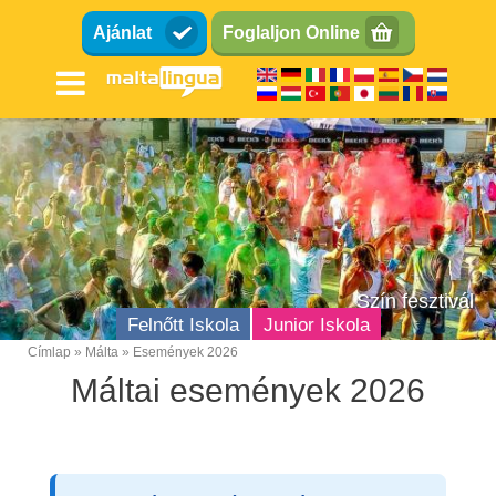
Ugrás
Ajánlat
Foglaljon Online
a
tartalomra
Szín fesztivál
Felnőtt Iskola
Junior Iskola
Címlap
Málta
Események 2026
Breadcrumb
Máltai események 2026
Angol Nyelviskola
Helyszín
A nyelviskola felszereltsége