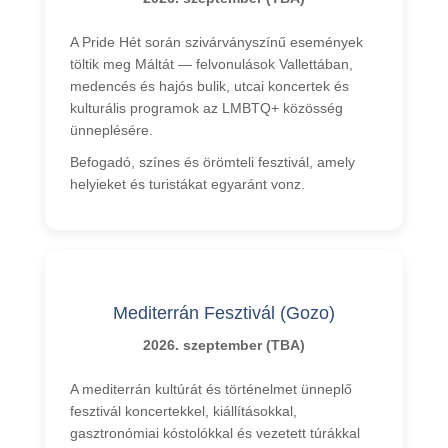
A Pride Hét során szivárványszínű események
töltik meg Máltát — felvonulások Vallettában,
medencés és hajós bulik, utcai koncertek és
kulturális programok az LMBTQ+ közösség
ünneplésére.
Befogadó, színes és örömteli fesztivál, amely
helyieket és turistákat egyaránt vonz.
Mediterrán Fesztivál (Gozo)
2026. szeptember (TBA)
A mediterrán kultúrát és történelmet ünneplő
fesztivál koncertekkel, kiállításokkal,
gasztronómiai kóstolókkal és vezetett túrákkal