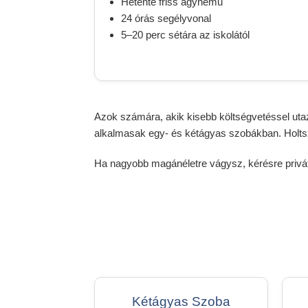
Hetente friss ágynemű
24 órás segélyvonal
5–20 perc sétára az iskolától
Azok számára, akik kisebb költségvetéssel utaz
alkalmasak egy- és kétágyas szobákban. Holts
Ha nagyobb magánéletre vágysz, kérésre privá
Kétágyas Szoba