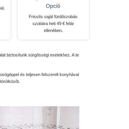
Opció
al,
Frissíts saját fürdőszobás
szobára heti 49 € felár
ellenében.
at biztosítunk sürgősségi esetekhez. A te
 mosógéppel és teljesen felszerelt konyhával
törölközőt.