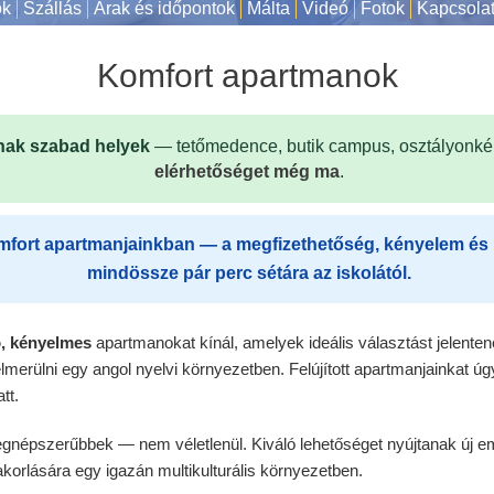
ok
Szállás
Árak és időpontok
Málta
Videó
Fotok
Kapcsola
Komfort apartmanok
ak szabad helyek
— tetőmedence, butik campus, osztályonkén
elérhetőséget még ma
.
omfort apartmanjainkban — a megfizethetőség, kényelem és
mindössze pár perc sétára az iskolától.
ó, kényelmes
apartmanokat kínál, amelyek ideális választást jelente
merülni egy angol nyelvi környezetben. Felújított apartmanjainkat ú
tt.
egnépszerűbbek — nem véletlenül. Kiváló lehetőséget nyújtanak új 
akorlására egy igazán multikulturális környezetben.