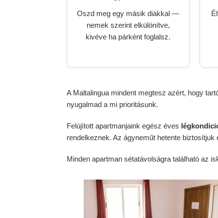
Oszd meg egy másik diákkal —
Él
nemek szerint elkülönítve,
kivéve ha párként foglalsz.
A Maltalingua mindent megtesz azért, hogy tart
nyugalmad a mi prioritásunk.
Felújított apartmanjaink egész éves
légkondici
rendelkeznek. Az ágyneműt hetente biztosítjuk é
Minden apartman sétatávolságra található az isk