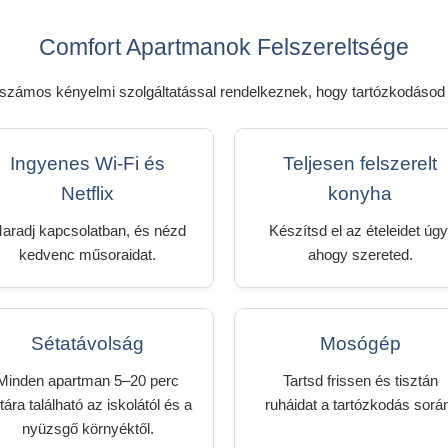
Comfort Apartmanok Felszereltsége
k számos kényelmi szolgáltatással rendelkeznek, hogy tartózkodáso
Ingyenes Wi-Fi és
Teljesen felszerelt
Netflix
konyha
aradj kapcsolatban, és nézd
Készítsd el az ételeidet úgy
kedvenc műsoraidat.
ahogy szereted.
Sétatávolság
Mosógép
Minden apartman 5–20 perc
Tartsd frissen és tisztán
tára található az iskolától és a
ruháidat a tartózkodás sorá
nyüzsgő környéktől.