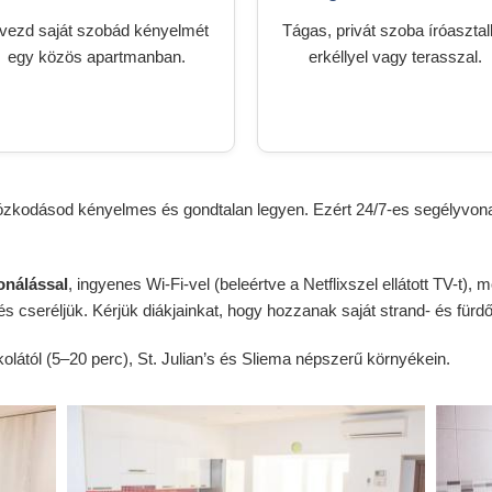
vezd saját szobád kényelmét
Tágas, privát szoba íróasztall
egy közös apartmanban.
erkéllyel vagy terasszal.
ózkodásod kényelmes és gondtalan legyen. Ezért 24/7-es segélyvonal
onálással
, ingyenes Wi-Fi-vel (beleértve a Netflixszel ellátott TV-t),
s cseréljük. Kérjük diákjainkat, hogy hozzanak saját strand- és fürdő
olától (5–20 perc), St. Julian’s és Sliema népszerű környékein.