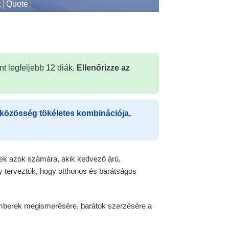
t
Quote
t legfeljebb 12 diák.
Ellenőrizze az
 közösség tökéletes kombinációja,
nek azok számára, akik kedvező árú,
gy terveztük, hogy otthonos és barátságos
emberek megismerésére, barátok szerzésére a