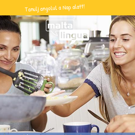
Tanulj angolul a Nap alatt!