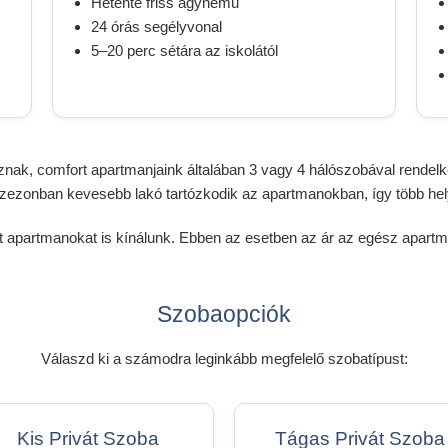
Hetente friss ágynemű
24 órás segélyvonal
5–20 perc sétára az iskolától
nak, comfort apartmanjaink általában 3 vagy 4 hálószobával rendelke
zezonban kevesebb lakó tartózkodik az apartmanokban, így több hel
t apartmanokat is kínálunk. Ebben az esetben az ár az egész apart
Szobaopciók
Válaszd ki a számodra leginkább megfelelő szobatípust:
Kis Privát Szoba
Tágas Privát Szoba