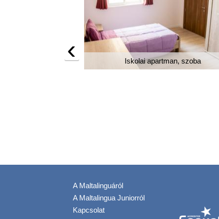
‹
Iskolai apartman, szoba
étágyas szoba
A Maltalinguáról
A Maltalingua Juniorról
Kapcsolat