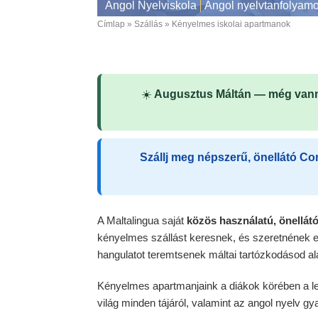
Angol Nyelviskola
Angol nyelvtanfolyam
Címlap
Szállás
Kényelmes iskolai apartmanok
Breadcrumb
☀️
Augusztus Máltán — még vann
Szállj meg népszerű, önellátó C
A Maltalingua saját
közös használatú, önellát
kényelmes szállást keresnek, és szeretnének el
hangulatot teremtsenek máltai tartózkodásod ala
Kényelmes apartmanjaink a diákok körében a l
világ minden tájáról, valamint az angol nyelv gy