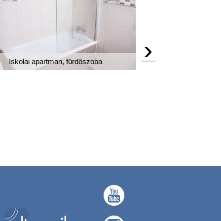
›
Iskolai apartman, fürdőszoba
Megosztott k