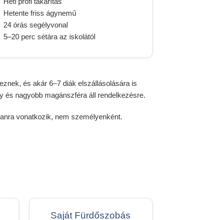
Heti profi takarítás
Hetente friss ágynemű
24 órás segélyvonal
5–20 perc sétára az iskolától
znek, és akár 6–7 diák elszállásolására is
y és nagyobb magánszféra áll rendelkezésre.
manra vonatkozik, nem személyenként.
Saját Fürdőszobás