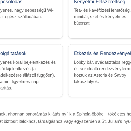
pcsolódás
Kényelmi Felszereltség
gyenes, nagy sebességű Wi-
Tea- és kávéfőzési lehetőség,
 az egész szállodában.
minibár, széf és kényelmes
bútorzat.
olgáltatások
Étkezés és Rendezvénye
gyenes korai bejelentkezés és
Lobby bár, svédasztalos regge
sői kijelentkezés (a
és sokoldalú rendezvényterm
ndelkezésre állástól függően),
köztük az Astoria és Savoy
lamint figyelmes napi
lakosztályok.
arítás.
nek, ahonnan panorámás kilátás nyílik a Spinola-öbölre – tökéletes 
et biztosít italokhoz, társalgáshoz vagy egyszerűen a St. Julian’s n