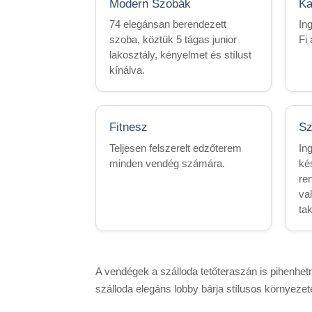
Modern Szobák
Ka
74 elegánsan berendezett
In
szoba, köztük 5 tágas junior
Fi
lakosztály, kényelmet és stílust
kínálva.
Fitnesz
Sz
Teljesen felszerelt edzőterem
In
minden vendég számára.
ké
re
va
tak
A vendégek a szálloda tetőteraszán is pihenhet
szálloda elegáns lobby bárja stílusos környezet