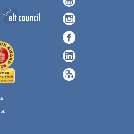
ta
ől.