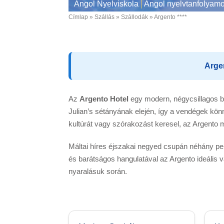
Angol Nyelviskola
Angol nyelvtanfolyam
Címlap
Szállás
Szállodák
Argento ****
Breadcrumb
Argen
Az
Argento Hotel
egy modern, négycsillagos but
Julian’s sétányának elején, így a vendégek könn
kultúrát vagy szórakozást keresel, az Argento
Máltai híres éjszakai negyed csupán néhány per
és barátságos hangulatával az Argento ideális
nyaralásuk során.