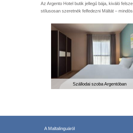
Az Argento Hotel butik jellegű bája, kiváló fe
stílusosan szeretnék felfedezni Máltát – mindös
zekrény
Szállodai szoba Argentóban
A Maltalinguáról