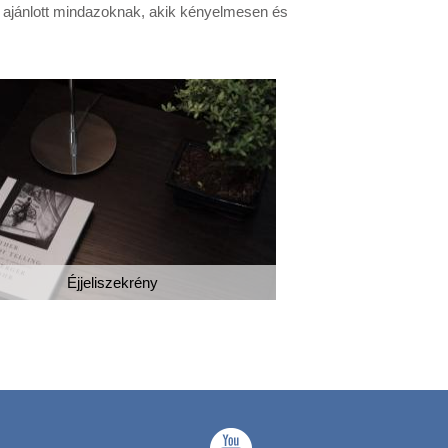
en ajánlott mindazoknak, akik kényelmesen és
Éjjeliszekrény
Szállodai sz