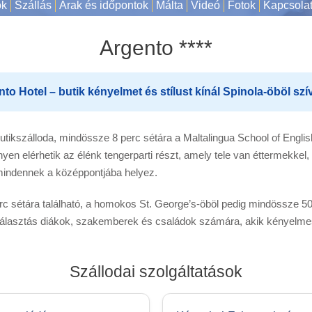
ok
Szállás
Árak és időpontok
Málta
Videó
Fotok
Kapcsola
Argento ****
to Hotel – butik kényelmet és stílust kínál Spinola-öböl szí
ikszálloda, mindössze 8 perc sétára a Maltalingua School of English 
yen elérhetik az élénk tengerparti részt, amely tele van éttermekkel
 mindennek a középpontjába helyez.
c sétára található, a homokos St. George’s-öböl pedig mindössze 500
 választás diákok, szakemberek és családok számára, akik kényelmes
Szállodai szolgáltatások