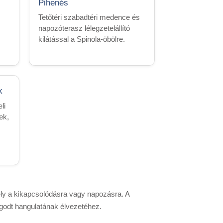
Pihenés
Tetőtéri szabadtéri medence és
napozóterasz lélegzetelállító
kilátással a Spinola-öbölre.
k
li
ek,
hely a kikapcsolódásra vagy napozásra. A
yugodt hangulatának élvezetéhez.