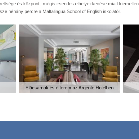
lszereltsége és központi, mégis csendes elhelyezkedése miatt kiemelt
sze néhány percre a Maltalingua School of English iskolától.
Előcsarnok és étterem az Argento Hotelben