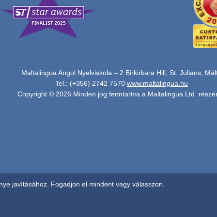
Maltalingua Angol Nyelviskola – 2 Birkirkara Hill, St. Julians, Mál
Tel.: (+356) 2742 7570
www.maltalingua.hu
Copyright © 2026 Minden jog fenntartva a Maltalingua Ltd. részér
ye javításához. Fogadjon el mindent vagy válasszon.