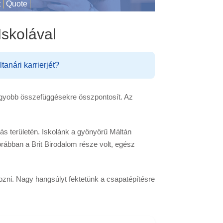
t
Quote
Iskolával
nári karrierjét?
nagyobb összefüggésekre összpontosít. Az
s területén. Iskolánk a gyönyörű Máltán
korábban a Brit Birodalom része volt, egész
ozni. Nagy hangsúlyt fektetünk a csapatépítésre