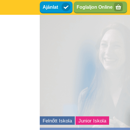
Ugrás
Ajánlat
Foglaljon Online
a
tartalomra
Felnőtt Iskola
Junior Iskola
l tanári karrier