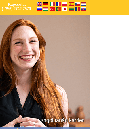
Kapcsolat
(+356) 2742 7570
Angol tanári karrier