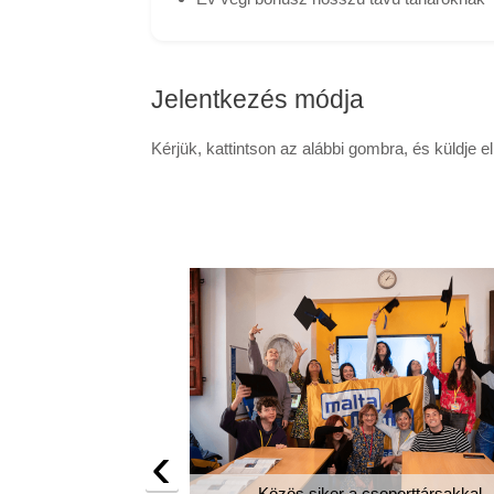
Jelentkezés módja
Kérjük, kattintson az alábbi gombra, és küldje 
‹
Közös siker a csoporttársakkal