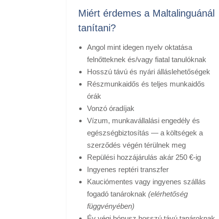
Miért érdemes a Maltalinguánál
tanítani?
Angol mint idegen nyelv oktatása
felnőtteknek és/vagy fiatal tanulóknak
Hosszú távú és nyári álláslehetőségek
Részmunkaidős és teljes munkaidős
órák
Vonzó óradíjak
Vízum, munkavállalási engedély és
egészségbiztosítás — a költségek a
szerződés végén térülnek meg
Repülési hozzájárulás akár 250 €-ig
Ingyenes reptéri transzfer
Kauciómentes vagy ingyenes szállás
fogadó tanároknak
(elérhetőség
függvényében)
Év végi bónusz hosszú távú tanároknak