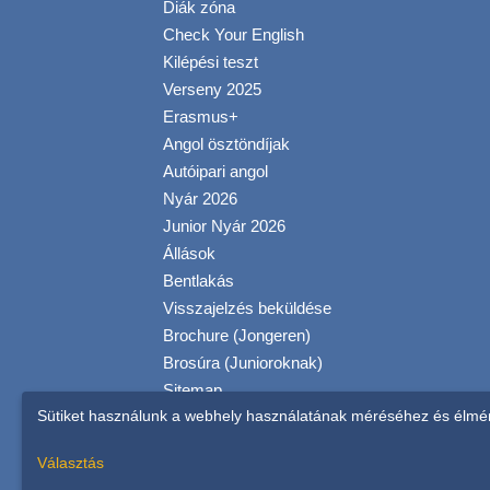
Diák zóna
Check Your English
Kilépési teszt
Verseny 2025
Erasmus+
Angol ösztöndíjak
Autóipari angol
Nyár 2026
Junior Nyár 2026
Állások
Bentlakás
Visszajelzés beküldése
Brochure (Jongeren)
Brosúra (Junioroknak)
Sitemap
Sütiket használunk a webhely használatának méréséhez és élmén
Általános Szerződési
Feltételek
Választás
Impresszum