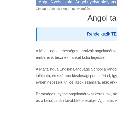
Angol Nyelviskola
Angol nyelvtanfolyam
Címlap
Állások
Angol nyelv tanítása
Breadcrumb
Angol ta
Rendelkezik TEF
A Maltalingua tehetséges, motivált angoltanáro
embereink tesznek minket különlegessé.
A Maltalingua English Language School a rango
található, és számos kiválósági pontot ért el, í
évben népszerű úti cél azok számára, akik ango
Barátságos, nyitott angoltanárokat keresünk, a
és a belső tanári továbbképzésekre. A juttatás