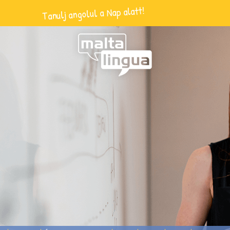
Tanulj angolul a Nap alatt!