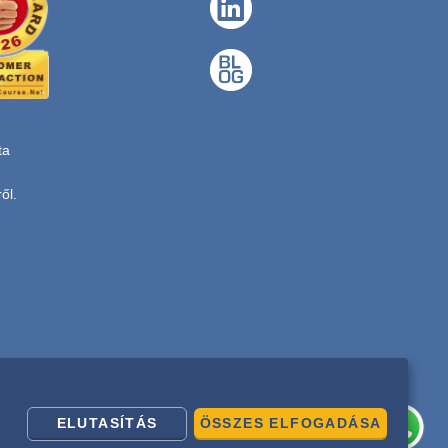
ta
ől.
ELUTASÍTÁS
ÖSSZES ELFOGADÁSA