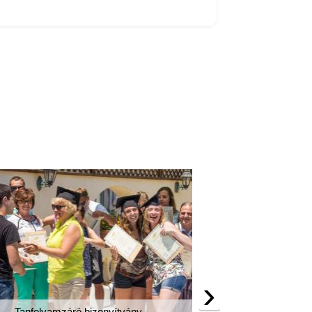
›
Tanfolyamzáró bizonyítvány