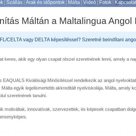
ok
Szállás
Árak és időpontok
Málta
Videó
Fotok
Kapcsola
nítás Máltán a Maltalingua Angol 
L/CELTA vagy DELTA képesítéssel? Szeretné beindítani angolta
kat keres, akik egy olyan csapat részei szeretnének lenni, amely a 
s EAQUALS Kiválósági Minősítéssel rendelkezik az angol nyelvoktatá
gy Málta egyik legelismertebb akkreditált nyelviskolája. Málta, amely 
lul szeretnének tanulni.
kik motiváltak, innovatívak, szervezettek, és képesek csapatban dolg
 versenyképes.