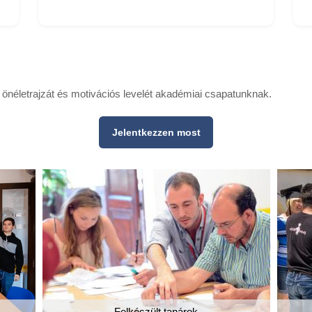
el önéletrajzát és motivációs levelét akadémiai csapatunknak.
Jelentkezzen most
Felkészült tanárok