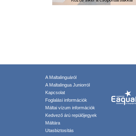
s tanítás
A Maltalinguáról
A Maltalingua Juniorról
Kapcsolat
Foglalási információk
Máltai vízum információk
Kedvező árú repülőjegyek
Máltára
Utasbiztosítás